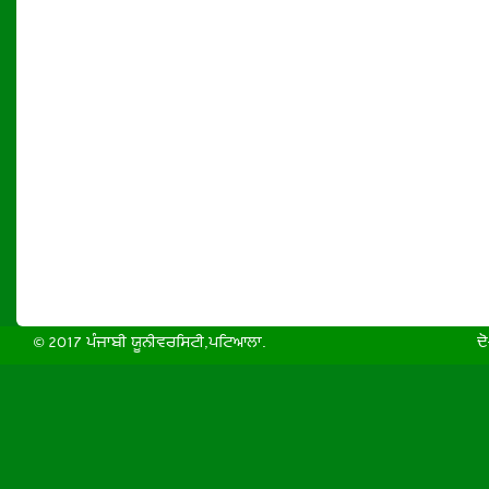
© 2017 ਪੰਜਾਬੀ ਯੂਨੀਵਰਸਿਟੀ,ਪਟਿਆਲਾ.
ਦੋ